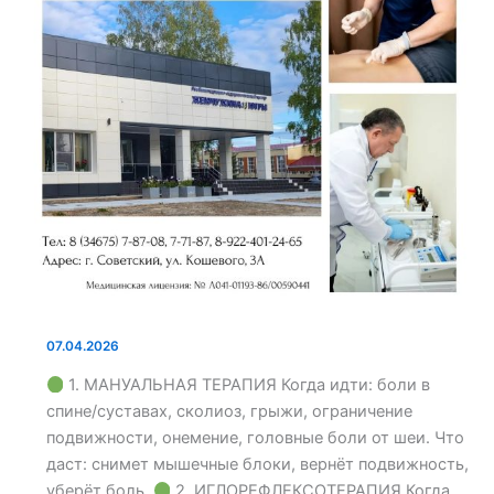
что
лечим
и
как
записаться.
07.04.2026
1. МАНУАЛЬНАЯ ТЕРАПИЯ Когда идти: боли в
спине/суставах, сколиоз, грыжи, ограничение
подвижности, онемение, головные боли от шеи. Что
даст: снимет мышечные блоки, вернёт подвижность,
уберёт боль.
2. ИГЛОРЕФЛЕКСОТЕРАПИЯ Когда