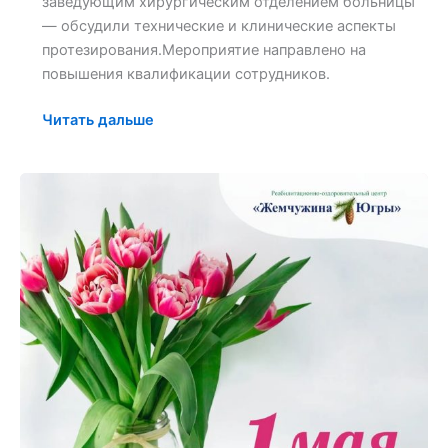
заведующим хирургическим отделением больницы
по
— обсудили технические и клинические аспекты
протезированию
протезирования.Мероприятие направлено на
повышения квалификации сотрудников.
Читать дальше
С
Праздником!