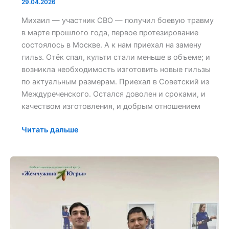
29.04.2026
Михаил — участник СВО — получил боевую травму
в марте прошлого года, первое протезирование
состоялось в Москве. А к нам приехал на замену
гильз. Отёк спал, культи стали меньше в объеме; и
возникла необходимость изготовить новые гильзы
по актуальным размерам. Приехал в Советский из
Междуреченского. Остался доволен и сроками, и
качеством изготовления, и добрым отношением
Читать дальше
«Удобная,
легкая
и
красивый
дизайн»