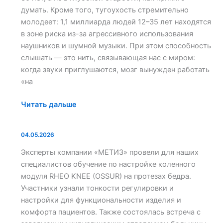
думать. Кроме того, тугоухость стремительно
молодеет: 1,1 миллиарда людей 12–35 лет находятся
в зоне риска из-за агрессивного использования
наушников и шумной музыки. При этом способность
слышать — это нить, связывающая нас с миром:
когда звуки приглушаются, мозг вынужден работать
«на
Читать дальше
04.05.2026
В
подразделении
Эксперты компании «МЕТИЗ» провели для наших
Жемчужины
специалистов обучение по настройке коленного
Югры
модуля RHEO KNEE (OSSUR) на протезах бедра.
в
Участники узнали тонкости регулировки и
Салехарде
настройки для функциональности изделия и
состоялся
комфорта пациентов. Также состоялась встреча с
семинар