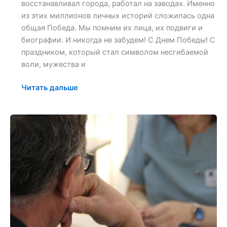
восстанавливал города, работал на заводах. Именно
из этих миллионов личных историй сложилась одна
общая Победа. Мы помним их лица, их подвиги и
биографии. И никогда не забудем! С Днем Победы! С
праздником, который стал символом несгибаемой
воли, мужества и
Читать дальше
Слух
начинает
«стареть»
раньше,
чем
зрение.