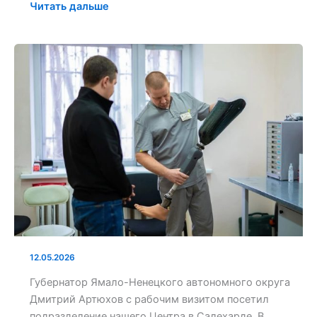
Читать дальше
Почетные
гости
в
Жемчужине
Югры.
12.05.2026
Губернатор Ямало-Ненецкого автономного округа
Дмитрий Артюхов с рабочим визитом посетил
подразделение нашего Центра в Салехарде. В